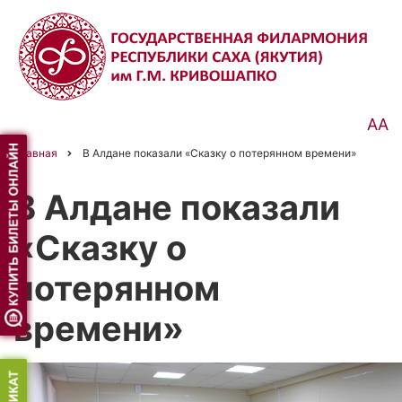
Перейти
к
основному
содержанию
АА
Главная
В Алдане показали «Сказку о потерянном времени»
Строка
навигации
В Алдане показали
«Сказку о
потерянном
времени»