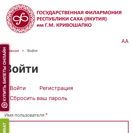
Перейти
к
основному
содержанию
АА
Главная
Войти
Строка
навигации
Войти
Войти
(активная
Регистрация
Primary
вкладка)
Сбросить ваш пароль
tabs
Имя пользователя