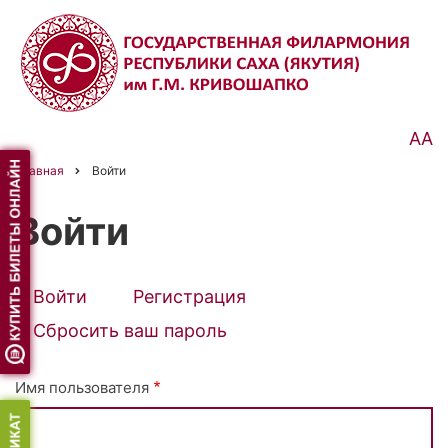
Перейти
к
основному
содержанию
АА
Главная
Войти
Строка
навигации
Войти
Войти
(активная
Регистрация
Primary
вкладка)
Сбросить ваш пароль
tabs
Имя пользователя