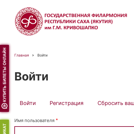
Перейти
к
основному
содержанию
Главная
Войти
Строка
Войти
навигации
Войти
(активная
Регистрация
Сбросить ва
Primary
вкладка)
Имя пользователя
tabs