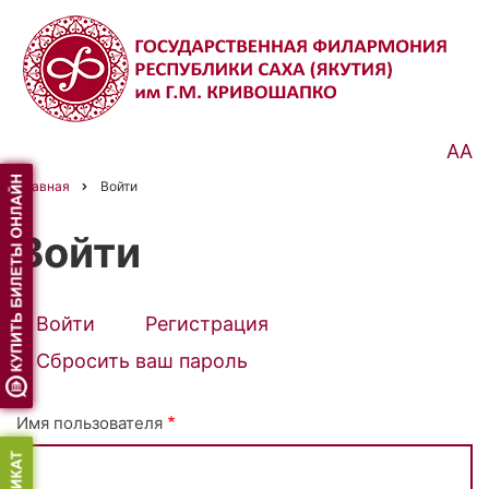
Перейти
к
основному
содержанию
АА
Главная
Войти
Строка
навигации
Войти
Войти
(активная
Регистрация
Primary
вкладка)
Сбросить ваш пароль
tabs
Имя пользователя