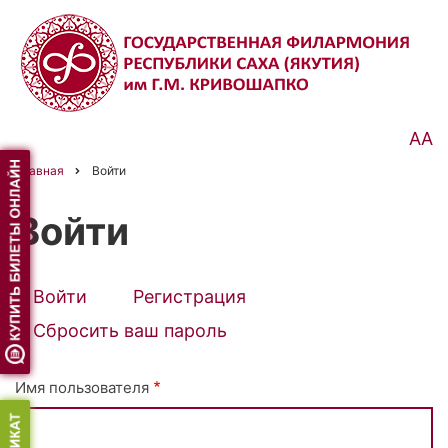
Перейти
к
основному
содержанию
АА
Главная
Войти
Строка
навигации
Войти
Войти
(активная
Регистрация
Primary
вкладка)
Сбросить ваш пароль
tabs
Имя пользователя