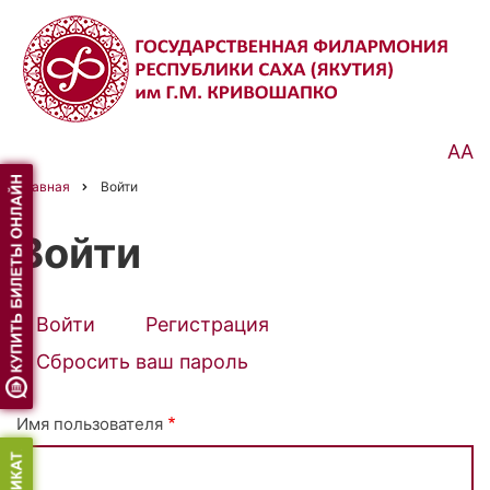
Перейти
к
основному
содержанию
АА
Главная
Войти
Строка
навигации
Войти
Войти
(активная
Регистрация
Primary
вкладка)
Сбросить ваш пароль
tabs
Имя пользователя