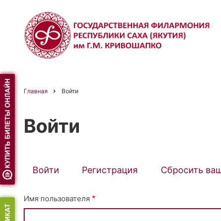
Перейти
к
основному
содержанию
Главная
Войти
Строка
Войти
навигации
Войти
(активная
Регистрация
Сбросить ва
Primary
вкладка)
Имя пользователя
tabs