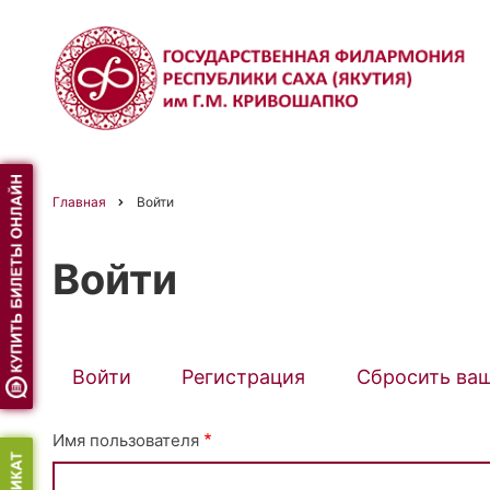
Перейти
к
основному
содержанию
Главная
Войти
Строка
Войти
навигации
Войти
(активная
Регистрация
Сбросить ва
Primary
вкладка)
Имя пользователя
tabs