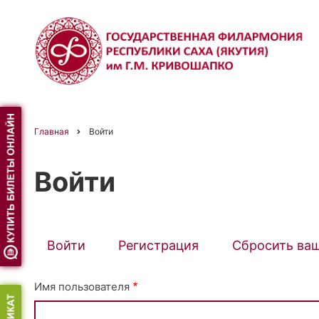
Перейти
к
основному
содержанию
Главная
Войти
Строка
Войти
навигации
Войти
(активная
Регистрация
Сбросить ва
Primary
вкладка)
Имя пользователя
tabs