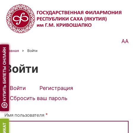
Перейти
к
основному
содержанию
АА
Главная
Войти
Строка
навигации
Войти
Войти
(активная
Регистрация
Primary
вкладка)
Сбросить ваш пароль
tabs
Имя пользователя