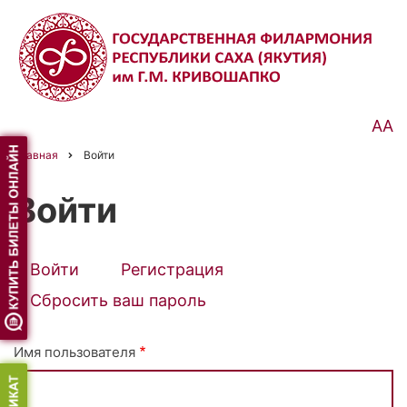
Перейти
к
основному
содержанию
АА
Главная
Войти
Строка
навигации
Войти
Войти
(активная
Регистрация
Primary
вкладка)
Сбросить ваш пароль
tabs
Имя пользователя