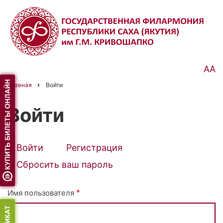
Перейти
к
основному
содержанию
АА
Главная
Войти
Строка
навигации
Войти
Войти
(активная
Регистрация
Primary
вкладка)
Сбросить ваш пароль
tabs
Имя пользователя