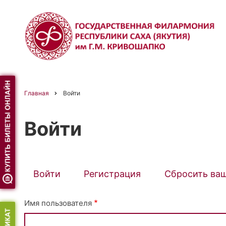
Перейти
к
основному
содержанию
Главная
Войти
Строка
Войти
навигации
Войти
(активная
Регистрация
Сбросить ва
Primary
вкладка)
Имя пользователя
tabs