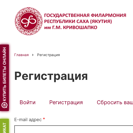
Перейти
к
основному
содержанию
Главная
Регистрация
Строка
Регистрация
навигации
Войти
Регистрация
(активная
Сбросить ва
Primary
вкладка)
E-mail адрес
tabs