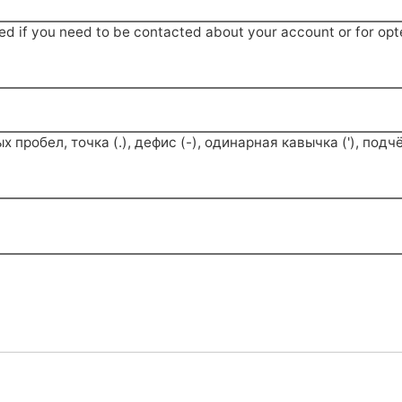
sed if you need to be contacted about your account or for opte
робел, точка (.), дефис (-), одинарная кавычка ('), подчё