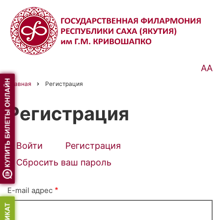
Перейти
к
основному
содержанию
АА
Главная
Регистрация
Строка
навигации
Регистрация
Войти
Регистрация
(активная
Primary
вкладка)
Сбросить ваш пароль
tabs
E-mail адрес