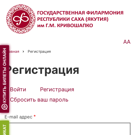
Перейти
к
основному
содержанию
АА
Главная
Регистрация
Строка
навигации
Регистрация
Войти
Регистрация
(активная
Primary
вкладка)
Сбросить ваш пароль
tabs
E-mail адрес