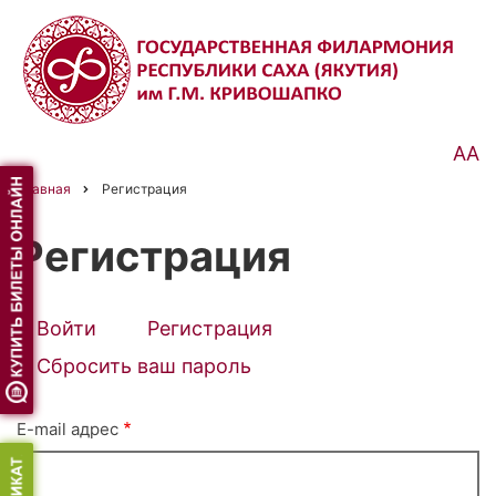
Перейти
к
основному
содержанию
АА
Главная
Регистрация
Строка
навигации
Регистрация
Войти
Регистрация
(активная
Primary
вкладка)
Сбросить ваш пароль
tabs
E-mail адрес