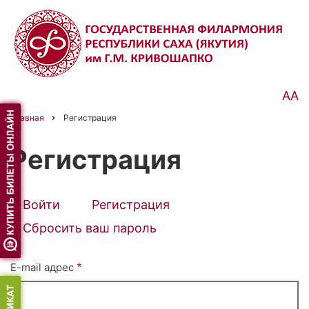
Перейти
к
основному
содержанию
АА
Главная
Регистрация
Строка
навигации
Регистрация
Войти
Регистрация
(активная
Primary
вкладка)
Сбросить ваш пароль
tabs
E-mail адрес