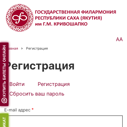
Перейти
к
основному
содержанию
АА
Главная
Регистрация
Строка
навигации
Регистрация
Войти
Регистрация
(активная
Primary
вкладка)
Сбросить ваш пароль
tabs
E-mail адрес