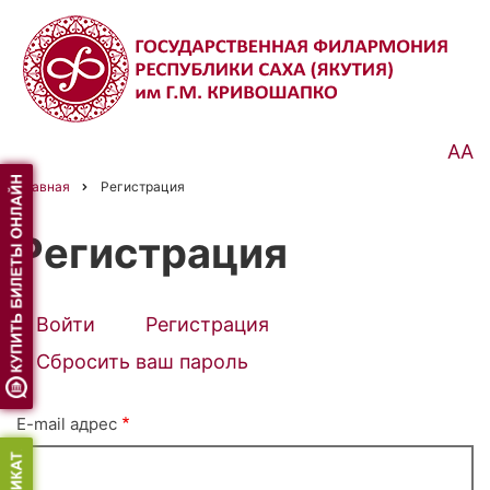
Перейти
к
основному
содержанию
АА
Главная
Регистрация
Строка
навигации
Регистрация
Войти
Регистрация
(активная
Primary
вкладка)
Сбросить ваш пароль
tabs
E-mail адрес