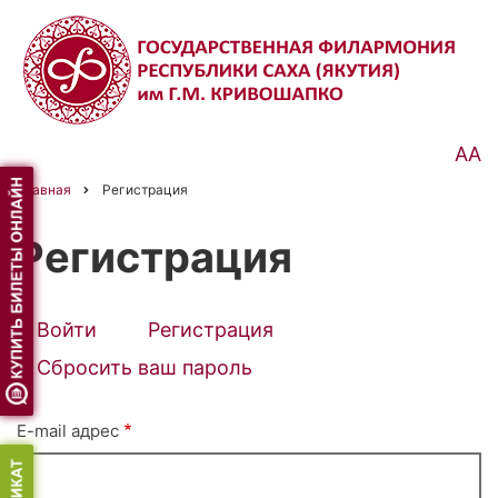
Перейти
к
основному
содержанию
АА
Главная
Регистрация
Строка
навигации
Регистрация
Войти
Регистрация
(активная
Primary
вкладка)
Сбросить ваш пароль
tabs
E-mail адрес