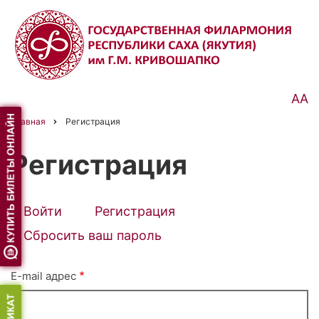
Перейти
к
основному
содержанию
АА
Главная
Регистрация
Строка
навигации
Регистрация
Войти
Регистрация
(активная
Primary
вкладка)
Сбросить ваш пароль
tabs
E-mail адрес