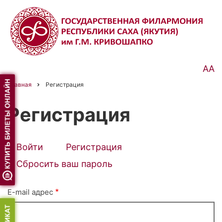
Перейти
к
основному
содержанию
АА
Главная
Регистрация
Строка
навигации
Регистрация
Войти
Регистрация
(активная
Primary
вкладка)
Сбросить ваш пароль
tabs
E-mail адрес