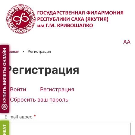
Перейти
к
основному
содержанию
АА
Главная
Регистрация
Строка
навигации
Регистрация
Войти
Регистрация
(активная
Primary
вкладка)
Сбросить ваш пароль
tabs
E-mail адрес