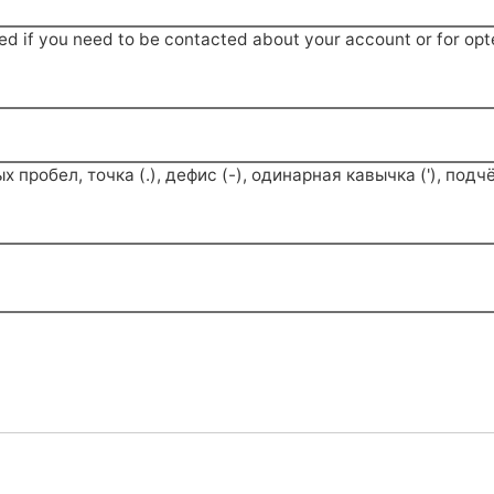
sed if you need to be contacted about your account or for opte
робел, точка (.), дефис (-), одинарная кавычка ('), подчё