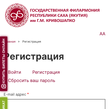
Перейти
к
основному
содержанию
АА
Главная
Регистрация
Строка
навигации
Регистрация
Войти
Регистрация
(активная
Primary
вкладка)
Сбросить ваш пароль
tabs
E-mail адрес