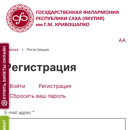
Перейти
к
основному
содержанию
АА
Главная
Регистрация
Строка
навигации
Регистрация
Войти
Регистрация
(активная
Primary
вкладка)
Сбросить ваш пароль
tabs
E-mail адрес