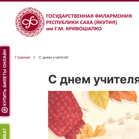
Перейти
к
основному
содержанию
Главная
C днем учителя!
Строка
C днем учителя
навигации