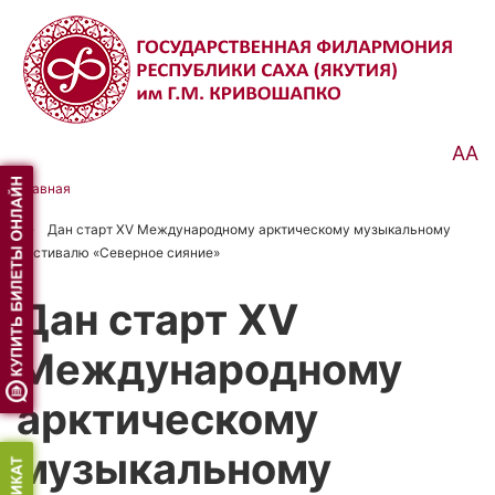
Перейти
к
основному
содержанию
АА
Главная
Строка
Дан старт XV Международному арктическому музыкальному
навигации
фестивалю «Северное сияние»
Дан старт XV
Международному
арктическому
музыкальному