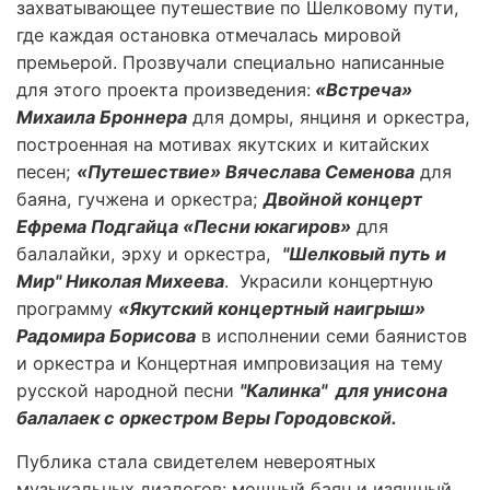
захватывающее путешествие по Шелковому пути,
где каждая остановка отмечалась мировой
премьерой. Прозвучали специально написанные
для этого проекта произведения:
«Встреча»
Михаила Броннера
для домры, янциня и оркестра,
построенная на мотивах якутских и китайских
песен;
«Путешествие» Вячеслава Семенова
для
баяна, гучжена и оркестра;
Двойной концерт
Ефрема Подгайца «Песни юкагиров»
для
балалайки, эрху и оркестра,
"Шелковый путь и
Мир" Николая Михеева
. Украсили концертную
программу
«Якутский концертный наигрыш»
Радомира Борисова
в исполнении семи баянистов
и оркестра и Концертная импровизация на тему
русской народной песни
"Калинка" для унисона
балалаек с оркестром Веры Городовской.
Публика стала свидетелем невероятных
музыкальных диалогов: мощный баян и изящный