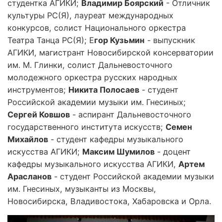
студентка АГИКИ;
Владимир Боярский
- Отличник
культуры РС(Я), лауреат международных
конкурсов, солист Национального оркестра
Театра Танца РС(Я); Е
гор Кузьмин
- выпускник
АГИКИ, магистрант Новосибирской консерватории
им. М. Глинки, солист Дальневосточного
молодежного оркестра русских народных
инструментов;
Никита Полосаев
- студент
Российской академии музыки им. Гнесиных;
Сергей Ковшов
- аспирант Дальневосточного
государственного института искусств;
Семен
Михайлов
- студент кафедры музыкального
искусства АГИКИ;
Максим Шумилов
- доцент
кафедры музыкального искусства АГИКИ,
Артем
Арасланов
- студент Российской академии музыки
им. Гнесиных, музыканты из Москвы,
Новосибирска, Владивостока, Хабаровска и Орла.