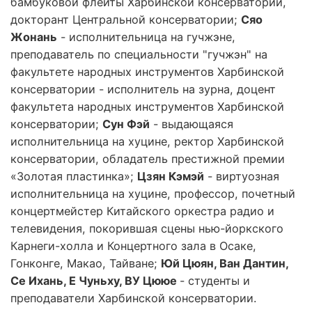
бамбуковой флейты Харбинской консерватории,
докторант Центральной консерватории;
Сяо
Жонань
- исполнительница на гучжэне,
преподаватель по специальности "гучжэн" на
факультете народных инструментов Харбинской
консерватории - исполнитель на зурна, доцент
факультета народных инструментов Харбинской
консерватории;
Сун Фэй
- выдающаяся
исполнительница на хуцине, ректор Харбинской
консерватории, обладатель престижной премии
«Золотая пластинка»;
Цзян Кэмэй
- виртуозная
исполнительница на хуцине, профессор, почетный
концертмейстер Китайского оркестра радио и
телевидения, покорившая сцены нью-йоркского
Карнеги-холла и Концертного зала в Осаке,
Гонконге, Макао, Тайване;
Юй Цюян, Ван Дантин,
Се Ихань, Е Чуньху, ВУ Цююе
- студенты и
преподаватели Харбинской консерватории.