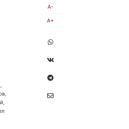
A-
A+
,
ов,
й,
ел