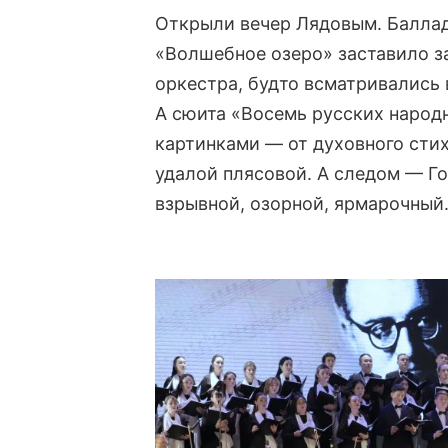
Открыли вечер Лядовым. Баллада
«Волшебное озеро» заставило з
оркестра, будто всматривались 
А сюита «Восемь русских народ
картинками — от духовного сти
удалой плясовой. А следом — Г
взрывной, озорной, ярмарочный