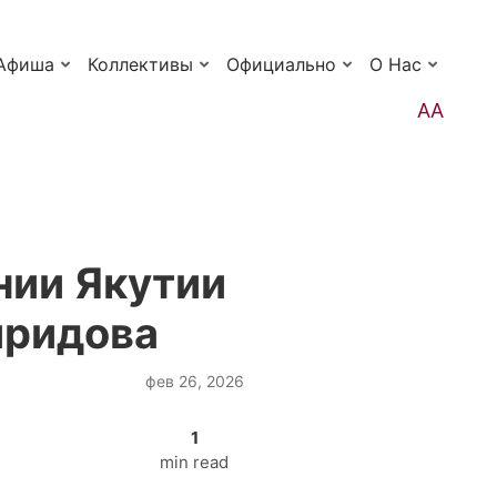
Афиша
Коллективы
Официально
О Нас
АА
нии Якутии
иридова
фев 26, 2026
1
min read