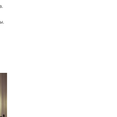
в.
ы.