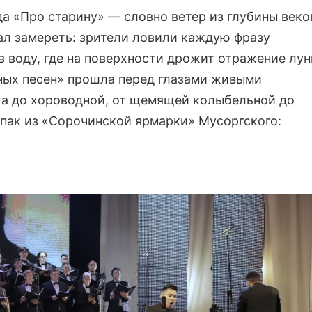
 «Про старину» — словно ветер из глубины веко
ал замереть: зрители ловили каждую фразу
в воду, где на поверхности дрожит отражение лун
ных песен» прошла перед глазами живыми
ха до хороводной, от щемящей колыбельной до
опак из «Сорочинской ярмарки» Мусоргского:
.