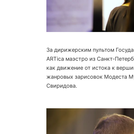
За дирижерским пультом Госуда
ARTica маэстро из Санкт-Петерб
как движение от истока к верши
жанровых зарисовок Модеста Му
Свиридова.