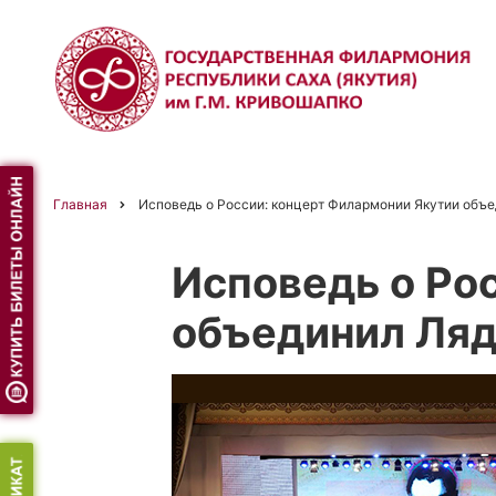
Перейти
к
основному
содержанию
Главная
Исповедь о России: концерт Филармонии Якутии объе
Строка
Исповедь о Ро
навигации
объединил Ляд