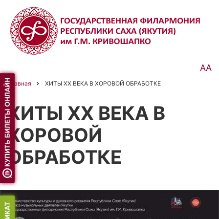
Перейти
к
основному
содержанию
АА
Главная
ХИТЫ ХХ ВЕКА В ХОРОВОЙ ОБРАБОТКЕ
Строка
навигации
ХИТЫ ХХ ВЕКА В
ХОРОВОЙ
ОБРАБОТКЕ