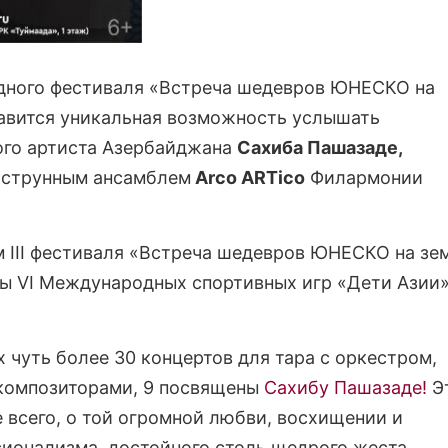
дного фестиваля «Встреча шедевров ЮНЕСКО на
авится уникальная возможность услышать
ого артиста Азербайджана
Сахиба Пашазаде,
 струнным ансамблем
Arco ARTico
Филармонии
 III фестиваля «Встреча шедевров ЮНЕСКО на зе
ы VI Международных спортивных игр «Дети Азии»
х чуть более 30 концертов для тара с оркестром,
композиторами, 9 посвящены
Сахибу Пашазаде!
Э
е всего, о той огромной любви, восхищении и
ионализма, достойного столь щедрого жеста