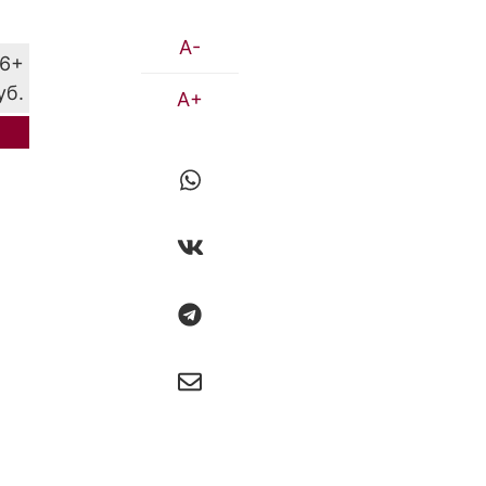
A-
6+
уб.
A+