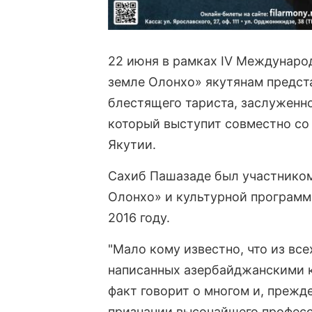
22 июня в рамках IV Междунаро
земле Олонхо» якутянам предст
блестящего тариста, заслуженн
который выступит совместно со
Якутии.
Сахиб Пашазаде был участником
Олонхо» и культурной программ
2016 году.
"Мало кому известно, что из все
написанных азербайджанскими 
факт говорит о многом и, прежд
признании высочайшего професс