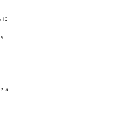
ьно
 в
» в