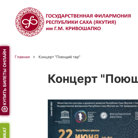
Перейти
к
основному
содержанию
Главная
Концерт "Поющий тар"
Строка
Концерт "Поющ
навигации