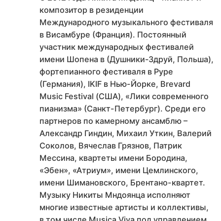
композитор в резиденции
Международного музыкального фестиваля
в Висамбуре (Франция). Постоянный
участник международных фестивалей
имени Шопена в (Душники-Здруй, Польша),
фортепианного фестиваля в Руре
(Германия), IKIF в Нью-Йорке, Brevard
Music Festival (США), «Лики современного
пианизма» (Санкт-Петербург). Среди его
партнеров по камерному ансамблю –
Александр Гиндин, Михаил Уткин, Валерий
Соколов, Вячеслав Грязнов, Патрик
Мессина, квартеты имени Бородина,
«Эбен», «Атриум», имени Цемлинского,
имени Шимановского, Брентано-квартет.
Музыку Никиты Мндоянца исполняют
многие известные артисты и коллективы,
в том числе Musica Viva под управлением