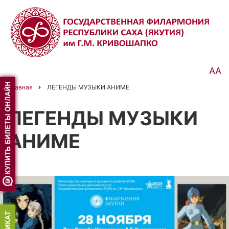
Перейти
к
основному
содержанию
АА
Главная
ЛЕГЕНДЫ МУЗЫКИ АНИМЕ
Строка
навигации
ЛЕГЕНДЫ МУЗЫКИ
АНИМЕ