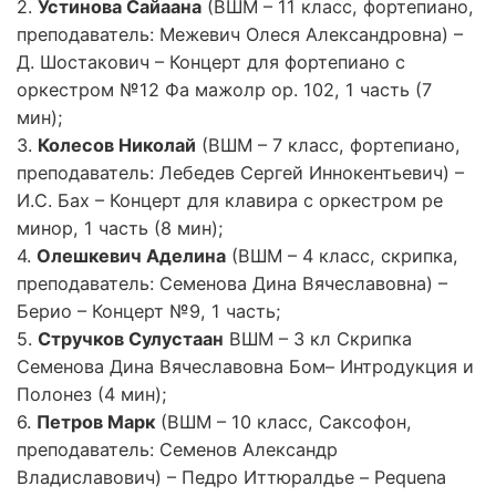
2.
Устинова Сайаана
(ВШМ – 11 класс, фортепиано,
преподаватель: Межевич Олеся Александровна) –
Д. Шостакович – Концерт для фортепиано с
оркестром №12 Фа мажолр ор. 102, 1 часть (7
мин);
3.
Колесов Николай
(ВШМ – 7 класс, фортепиано,
преподаватель: Лебедев Сергей Иннокентьевич) –
И.С. Бах – Концерт для клавира с оркестром ре
минор, 1 часть (8 мин);
4.
Олешкевич Аделина
(ВШМ – 4 класс, скрипка,
преподаватель: Семенова Дина Вячеславовна) –
Берио – Концерт №9, 1 часть;
5.
Стручков Сулустаан
ВШМ – 3 кл Скрипка
Семенова Дина Вячеславовна Бом– Интродукция и
Полонез (4 мин);
6.
Петров Марк
(ВШМ – 10 класс, Саксофон,
преподаватель: Семенов Александр
Владиславович) – Педро Иттюралдье – Pequena