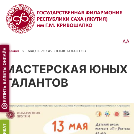
Перейти
к
основному
содержанию
АА
Главная
МАСТЕРСКАЯ ЮНЫХ ТАЛАНТОВ
Строка
навигации
МАСТЕРСКАЯ ЮНЫХ
ТАЛАНТОВ