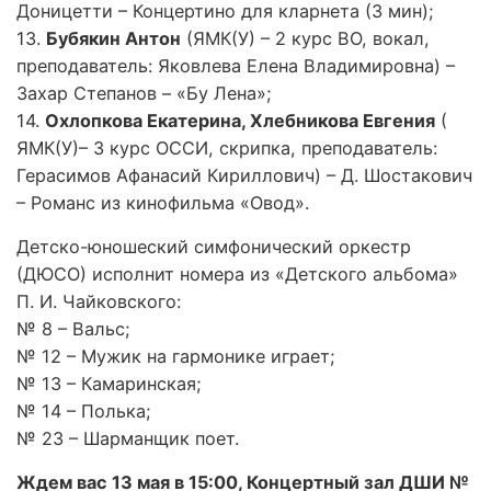
Доницетти – Концертино для кларнета (3 мин);
13.
Бубякин Антон
(ЯМК(У) – 2 курс ВО, вокал,
преподаватель: Яковлева Елена Владимировна) –
Захар Степанов – «Бу Лена»;
14.
Охлопкова Екатерина, Хлебникова Евгения
(
ЯМК(У)– 3 курс ОССИ, скрипка, преподаватель:
Герасимов Афанасий Кириллович) – Д. Шостакович
– Романс из кинофильма «Овод».
Детско-юношеский симфонический оркестр
(ДЮСО) исполнит номера из «Детского альбома»
П. И. Чайковского:
№ 8 – Вальс;
№ 12 – Мужик на гармонике играет;
№ 13 – Камаринская;
№ 14 – Полька;
№ 23 – Шарманщик поет.
Ждем вас 13 мая в 15:00, Концертный зал ДШИ №