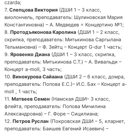
czarda;
7.
Слепцова Виктория
(ДШИ 1 – 3 класс,
виолончель, преподаватель: Шулиновская Мария
Константиновна) – А. Медведев = Концертино №1;
8.
Протодъяконова Каролина
(ДШИ 1 – 2 класс,
скрипка, преподаватель: Митькинова Саргылана
Тельмановна) – Ф. Зейтц – Концерт G-dur 1 часть;
9.
Яровенко Диана
(ДШИ 1 – 3 класс, скрипка,
преподаватель: Митькинова С.Т.) – А. Вивальди –
Концерт a-moll, 3 часть;
10.
Винокурова Сайаана
(ДШИ 2 – 6 класс, домра,
преподаватель: Попова Е.С.)– И.С. Бах – Концерт a-
moll , 1 часть;
11.
Матвеев Семен
(Намская ДШИ– 3 класс,
флейта, преподаватель: Попова Мичилина
Александровна) – Г. Форе – Сицилиана;
12.
Петров Руслан
(Покровская ДШИ – 5, кларнет,
преподаватель: Баишев Евгений Исаевич) –