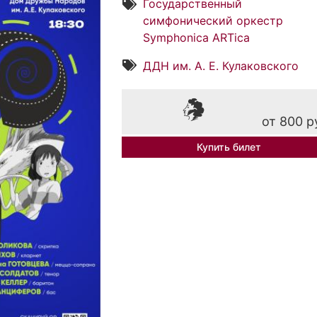
Государственный
симфонический оркестр
Symphonica ARTica
ДДН им. А. Е. Кулаковского
от 800 р
Купить билет