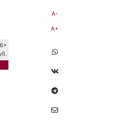
A-
A+
6+
уб.