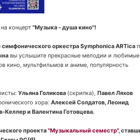
на концерт
"Музыка - душа кино"!
 симфонического оркестра Symphonica ARTica
п
ына
вы услышите прекрасные мелодии и любимые
ов кино, мультфильмов и аниме, популярность
листы:
Ульяна Голикова
(скрипка),
Павел Ляхов
фонического хора:
Алексей Солдатов, Леонид
-Келлер и Валентина Готовцева.
рческого проекта
"Музыкальный семестр"
, ставш
Главы РС(Я).