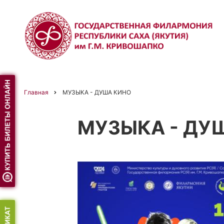
Перейти
к
основному
содержанию
Главная
МУЗЫКА - ДУША КИНО
Строка
МУЗЫКА - ДУ
навигации