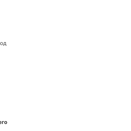
од
его