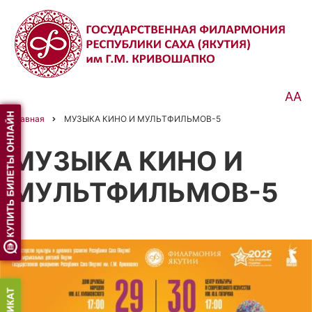
Перейти
к
основному
содержанию
АА
Главная
МУЗЫКА КИНО И МУЛЬТФИЛЬМОВ-5
Строка
навигации
МУЗЫКА КИНО И
МУЛЬТФИЛЬМОВ-5