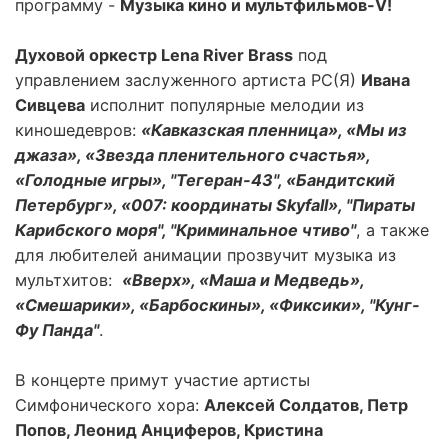
программу -
Музыка кино и мультфильмов-V!
Духовой оркестр Lena River Brass
под
управлением заслуженного артиста РС(Я)
Ивана
Сивцева
исполнит популярные мелодии из
киношедевров:
«Кавказская пленница», «Мы из
джаза», «Звезда пленительного счастья»,
«Голодные игры», "Тегеран-43", «Бандитский
Петербург», «007: координаты Skyfall», "Пираты
Карибского моря", "Криминальное чтиво"
, а также
для любителей анимации прозвучит музыка из
мультхитов:
«Вверх», «Маша и Медведь»,
«Смешарики», «Барбоскины», «Фиксики», "Кунг-
Фу Панда"
.
В концерте примут участие артисты
Симфонического хора:
Алексей Солдатов, Петр
Попов, Леонид Анциферов, Кристина