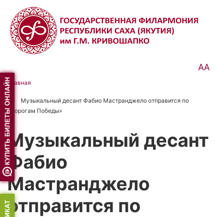
Перейти
к
основному
содержанию
АА
Главная
Строка
Музыкальный десант Фабио Мастранджело отправится по
навигации
«Дорогам Победы»
Музыкальный десант
Фабио
Мастранджело
отправится по