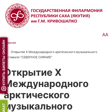
Перейти
к
основному
содержанию
АА
Главная
Строка
Открытие X Международного арктического музыкального
навигации
фестиваля "СЕВЕРНОЕ СИЯНИЕ"
Открытие X
Международного
арктического
музыкального