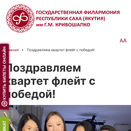
Перейти
к
основному
содержанию
АА
Главная
Поздравляем квартет флейт с победой!
Строка
навигации
Поздравляем
квартет флейт с
победой!