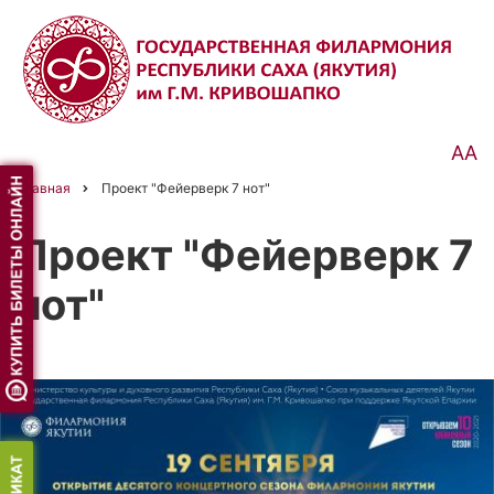
Перейти
к
основному
содержанию
АА
Главная
Проект "Фейерверк 7 нот"
Строка
навигации
Проект "Фейерверк 7
нот"