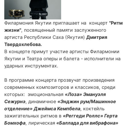
Филармония Якутии приглашает на концерт
"Ритм
жизни"
, посвященный памяти заслуженного
артиста Республики Саха (Якутия)
Дмитрия
Твердохлебова.
В концерте примут участие артисты Филармонии
Якутии и Театра оперы и балета - исполнители на
ударных инструментах.
В программе концерта прозвучат произведения
современных композиторов и классиков, среди
которых: эмоциональная
«Лоза» Эмануэля
Сежурнэ
, динамичное
«Энджин рум/Машинное
отделение» Джеймса Кемпбела
, коктейль
зажигательных ритмов в
«Реггеди Роллс» Гертa
Бомхофа
, лирическая
«Баллада для вибрафона»