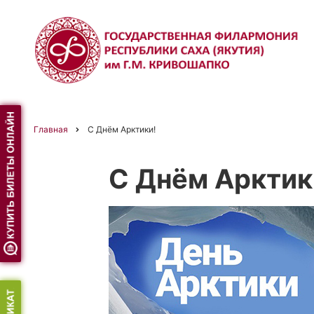
Перейти
к
основному
содержанию
Главная
С Днём Арктики!
Строка
С Днём Арктик
навигации