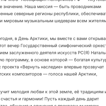
ое значение. Наша миссия — быть проводниками
ленные северные регионы республики, обеспечива
м и мировым музыкальным шедеврам всем жителя
егодня, в День Арктики, мы вместе с вами открыв
этот вечер Государственный симфонический оркес
ием заслуженного деятеля искусств РС(Я) Наталь
ю программу, в основе которой — богатая культу
х проекта «Вернуть наследие» впервые прозвучат
тских композиторов — голоса нашей Арктики,
вучит мелодия любви к этой земле, её традициям 
 счастья и гармонии! Пусть каждый день дарит
тва, общения и единения с прекрасным миром