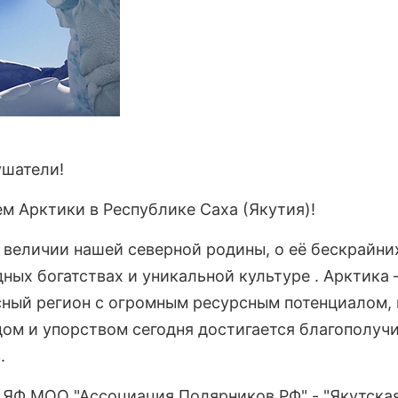
ушатели!
м Арктики в Республике Саха (Якутия)!
 величии нашей северной родины, о её бескрайни
ных богатствах и уникальной культуре . Арктика
сный регион с огромным ресурсным потенциалом, 
ом и упорством сегодня достигается благополуч
.
 ЯФ МОО "Ассоциация Полярников РФ" - "Якутска