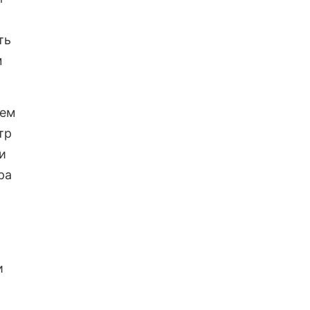
ть
м
аем
тр
и
ра
и