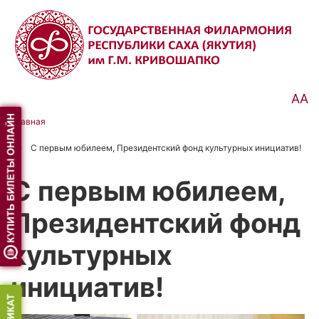
Перейти
к
основному
содержанию
АА
Главная
Строка
С первым юбилеем, Президентский фонд культурных инициатив!
навигации
С первым юбилеем,
Президентский фонд
культурных
инициатив!