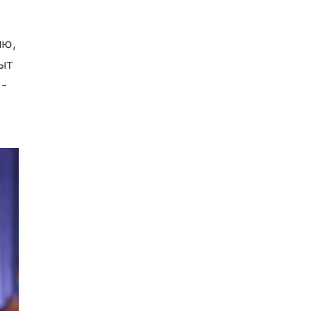
ию,
ыт
-