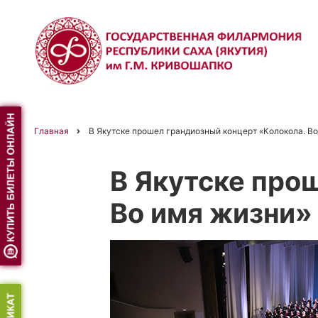
Перейти
к
основному
содержанию
Главная
В Якутске прошел грандиозный концерт «Колокола. В
Строка
В Якутске про
навигации
Во имя жизни»