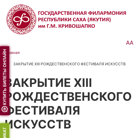
Перейти
к
основному
содержанию
АА
Главная
Строка
ЗАКРЫТИЕ XIII РОЖДЕСТВЕНСКОГО ФЕСТИВАЛЯ ИСКУССТВ
навигации
ЗАКРЫТИЕ XIII
РОЖДЕСТВЕНСКОГО
ФЕСТИВАЛЯ
ИСКУССТВ