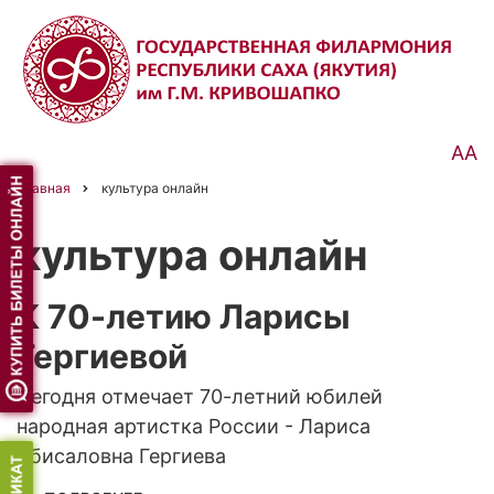
Перейти
к
основному
содержанию
АА
Главная
культура онлайн
Строка
навигации
культура онлайн
К 70-летию Ларисы
Гергиевой
Сегодня отмечает 70-летний юбилей
народная артистка России - Лариса
Абисаловна Гергиева