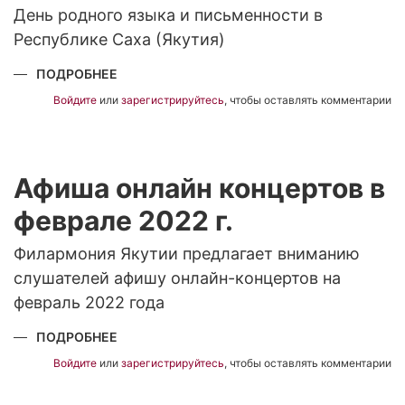
День родного языка и письменности в
Республике Саха (Якутия)
ПОДРОБНЕЕ
О
СИМФОНИЧЕСКАЯ
СКАЗКА
Войдите
или
зарегистрируйтесь
, чтобы оставлять комментарии
«ПЕТЯ
И
ВОЛК»
НА
ЯКУТСКОМ
ЯЗЫКЕ
Афиша онлайн концертов в
феврале 2022 г.
Филармония Якутии предлагает вниманию
слушателей афишу онлайн-концертов на
февраль 2022 года
ПОДРОБНЕЕ
О
АФИША
ОНЛАЙН
Войдите
или
зарегистрируйтесь
, чтобы оставлять комментарии
КОНЦЕРТОВ
В
ФЕВРАЛЕ