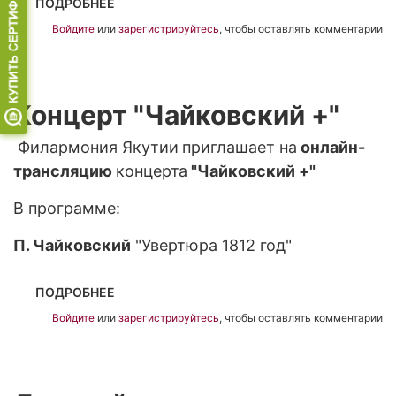
ПОДРОБНЕЕ
О
К
70-
Войдите
или
зарегистрируйтесь
, чтобы оставлять комментарии
ЛЕТИЮ
ЛАРИСЫ
ГЕРГИЕВОЙ
Концерт "Чайковский +"
Филармония Якутии
приглашает на
онлайн-
трансляцию
концерта
"Чайковский +"
В программе:
П. Чайковский
"Увертюра 1812 год"
ПОДРОБНЕЕ
О
КОНЦЕРТ
"ЧАЙКОВСКИЙ
Войдите
или
зарегистрируйтесь
, чтобы оставлять комментарии
+"