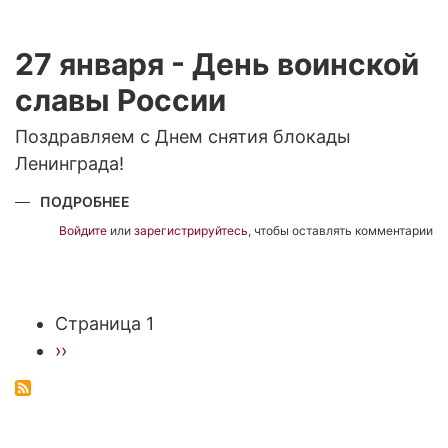
ОРКЕСТРА
LENA
RIVER
BRASS
27 января - День воинской
славы России
Поздравляем с Днем снятия блокады
Ленинграда!
ПОДРОБНЕЕ
О
27
ЯНВАРЯ
Войдите
или
зарегистрируйтесь
, чтобы оставлять комментарии
-
ДЕНЬ
ВОИНСКОЙ
СЛАВЫ
РОССИИ
Страница 1
Нумерация
Следующая
››
страниц
страница