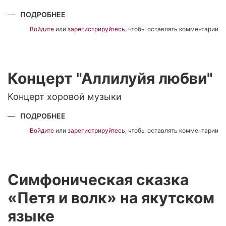
ПОДРОБНЕЕ
О
ДУХОВОЙ
ОРКЕСТР,
Войдите
или
зарегистрируйтесь
, чтобы оставлять комментарии
С
ДНЕМ
РОЖДЕНИЯ!
Концерт "Аллилуйя любви"
Концерт хоровой музыки
ПОДРОБНЕЕ
О
КОНЦЕРТ
"АЛЛИЛУЙЯ
Войдите
или
зарегистрируйтесь
, чтобы оставлять комментарии
ЛЮБВИ"
Симфоническая сказка
«Петя и волк» на якутском
языке