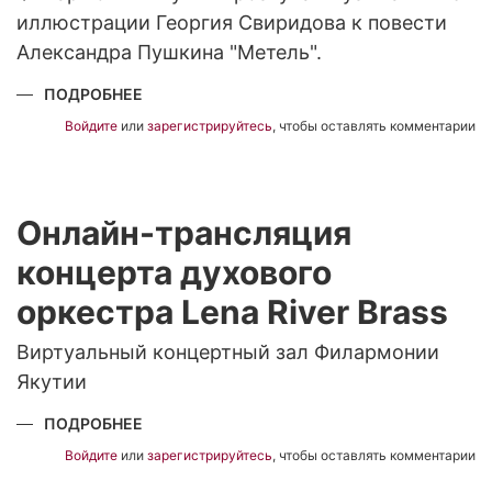
иллюстрации Георгия Свиридова к повести
Александра Пушкина "Метель".
ПОДРОБНЕЕ
О
ВИРТУАЛЬНЫЙ
КОНЦЕРТНЫЙ
Войдите
или
зарегистрируйтесь
, чтобы оставлять комментарии
ЗАЛ
ФИЛАРМОНИИ
ЯКУТИИ
Онлайн-трансляция
концерта духового
оркестра Lena River Brass
Виртуальный концертный зал Филармонии
Якутии
ПОДРОБНЕЕ
О
ОНЛАЙН-
ТРАНСЛЯЦИЯ
Войдите
или
зарегистрируйтесь
, чтобы оставлять комментарии
КОНЦЕРТА
ДУХОВОГО