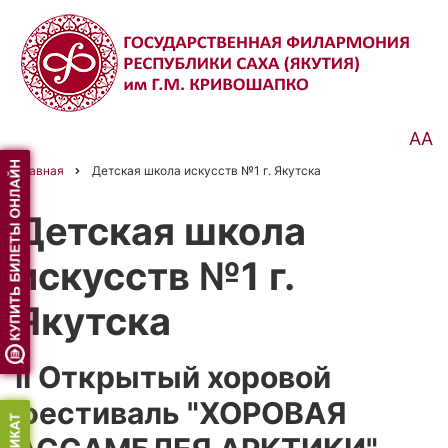
Перейти
к
основному
содержанию
АА
Главная
Детская школа искусств №1 г. Якутска
Строка
навигации
Детская школа
искусств №1 г.
Якутска
II Открытый хоровой
фестиваль "ХОРОВАЯ