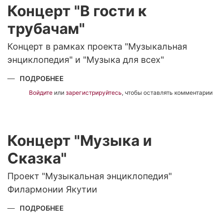
Концерт "В гости к
трубачам"
Концерт в рамках проекта "Музыкальная
энциклопедия" и "Музыка для всех"
ПОДРОБНЕЕ
О
КОНЦЕРТ
"В
Войдите
или
зарегистрируйтесь
, чтобы оставлять комментарии
ГОСТИ
К
ТРУБАЧАМ"
Концерт "Музыка и
Сказка"
Проект "Музыкальная энциклопедия"
Филармонии Якутии
ПОДРОБНЕЕ
О
КОНЦЕРТ