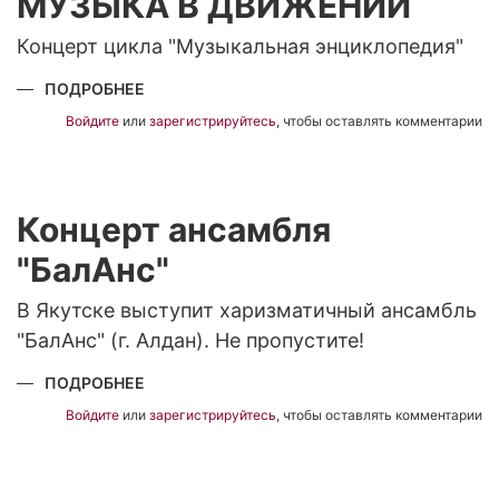
МУЗЫКА В ДВИЖЕНИИ
Концерт цикла "Музыкальная энциклопедия"
ПОДРОБНЕЕ
О
МУЗЫКА
В
Войдите
или
зарегистрируйтесь
, чтобы оставлять комментарии
ДВИЖЕНИИ
Концерт ансамбля
"БалАнс"
В Якутске выступит харизматичный ансамбль
"БалАнс" (г. Алдан). Не пропустите!
ПОДРОБНЕЕ
О
КОНЦЕРТ
АНСАМБЛЯ
Войдите
или
зарегистрируйтесь
, чтобы оставлять комментарии
"БАЛАНС"