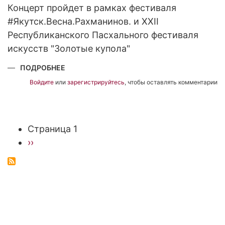
Концерт пройдет в рамках фестиваля
#Якутск.Весна.Рахманинов. и XXII
Республиканского Пасхального фестиваля
искусств "Золотые купола"
ПОДРОБНЕЕ
О
"ПРИНОШЕНИЕ
РАХМАНИНОВУ"
Войдите
или
зарегистрируйтесь
, чтобы оставлять комментарии
Страница 1
Нумерация
Следующая
››
страниц
страница