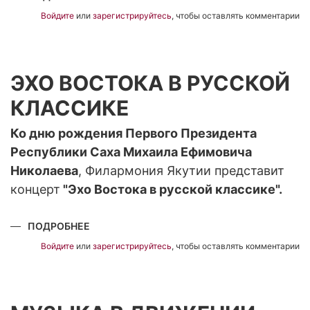
II
ОТКРЫТЫЙ
Войдите
или
зарегистрируйтесь
, чтобы оставлять комментарии
ХОРОВОЙ
ФЕСТИВАЛЬ
"ХОРОВАЯ
АССАМБЛЕЯ
АРКТИКИ"
ЭХО ВОСТОКА В РУССКОЙ
КЛАССИКЕ
Ко дню рождения Первого Президента
Республики Саха Михаила Ефимовича
Николаева
, Филармония Якутии представит
концерт
"Эхо Востока в русской классике".
ПОДРОБНЕЕ
О
ЭХО
ВОСТОКА
Войдите
или
зарегистрируйтесь
, чтобы оставлять комментарии
В
РУССКОЙ
КЛАССИКЕ