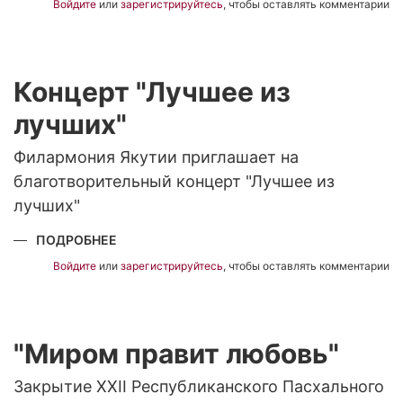
"МУЗЫКА
Войдите
или
зарегистрируйтесь
, чтобы оставлять комментарии
И
СКАЗКА"
Концерт "Лучшее из
лучших"
Филармония Якутии приглашает на
благотворительный концерт "Лучшее из
лучших"
ПОДРОБНЕЕ
О
КОНЦЕРТ
"ЛУЧШЕЕ
Войдите
или
зарегистрируйтесь
, чтобы оставлять комментарии
ИЗ
ЛУЧШИХ"
"Миром правит любовь"
Закрытие XXII Республиканского Пасхального