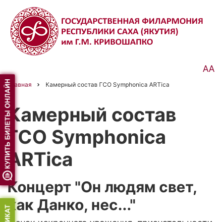
Перейти
к
основному
содержанию
АА
Главная
Камерный состав ГСО Symphonica ARTica
Строка
навигации
Камерный состав
ГСО Symphonica
ARTica
Концерт "Он людям свет,
как Данко, нес..."