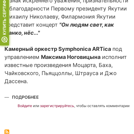
В знак искреннего уважения, признательности
и благодарности Первому президенту Якутии
Михаилу Николаеву, Филармония Якутии
представит концерт
"Он людям свет, как
Данко, нёс..."
Камерный оркестр Symphonica ARTica
под
управлением
Максима Ноговицына
исполнит
известные произведения Моцарта, Баха,
Чайковского, Пьяццоллы, Штрауса и Джо
Дассена.
ПОДРОБНЕЕ
О
КОНЦЕРТ
"ОН
Войдите
или
зарегистрируйтесь
, чтобы оставлять комментарии
ЛЮДЯМ
СВЕТ,
КАК
ДАНКО,
НЕС..."